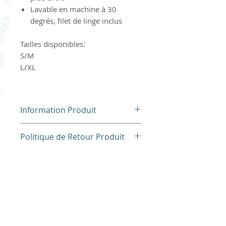
Lavable en machine à 30
degrés, filet de linge inclus
Tailles disponibles:
S/M
L/XL
Information Produit
Veuillez respecter toutes les
Politique de Retour Produit
instructions et les
contreindications mentionnées
Pour des raisons d'hygiène,
dans la notice d'utilisation
nos produits ne sont ni repris
jointe et surveiller
ni échangés.
régulièrement le site
Merci pour votre
d'application.
compréhension.