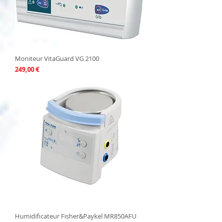
Moniteur VitaGuard VG 2100
Prix
249,00 €
Humidificateur Fisher&Paykel MR850AFU