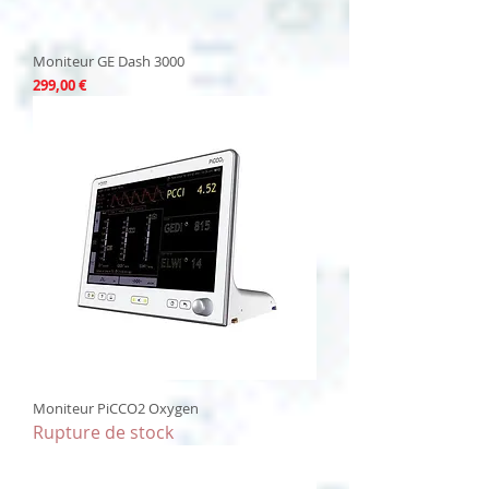
Moniteur GE Dash 3000
Prix
299,00 €
Moniteur PiCCO2 Oxygen
Rupture de stock