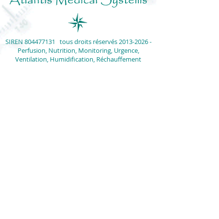
SIREN
804477131
tous droits réservés
2013-2026
-
Perfusion, Nutrition, Monitoring, Urgence,
Ventilation, Humidification, Réchauffement
Défibrillateur, Moniteur, Cardio-Tocographe,
Pompes, Pousse Seringue, Respirateur,
Humidificateur, Réchauffeur, Thermomètre,
Tensiomètre, Oxymètre, Patch Chauffant
Le dispositif médical d'occasion peut présenter
des rayures ou des altérations de couleur des
plastiques. Photos non contractuelles,
vérifier
attentivement
les descriptions données
pour chaque article proposé.