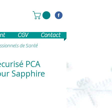
nt
CGV
Contact
essionnels de Santé
écurisé PCA
ur Sapphire
ix