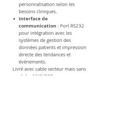
personnalisation selon les
besoins cliniques.
Interface de
communication
: Port RS232
pour intégration avec les
systèmes de gestion des
données patients et impression
directe des tendances et
événements.
Livré avec cable secteur mais sans
modules MVP/DPS
CE Médical.
Information Produit
Politique de Retour Produit
Nos produits ne sont ni repris
ni échangés.