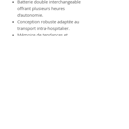
Batterie double interchangeable
offrant plusieurs heures
d'autonomie.
Conception robuste adaptée au
transport intra-hospitalier.
Mémoire de tendances et
historique des événements.
Interface utilisateur intuitive
avec accès rapide aux fonctions
principales.
Dispositif Médical d'Occasion.
Livré sans câbles/brassard.
CE Médical.
Information Produit
Dispositif Médical d'Occasion
Politique de Retour Produit
Pour des raisons d'hygiène,