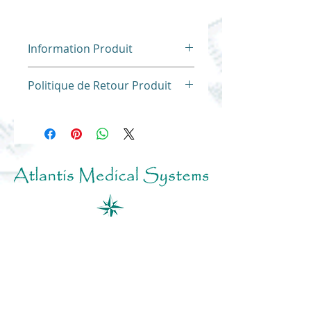
Information Produit
Politique de Retour Produit
Nos produits ne sont ni repris
ni échangés.
SIREN
804477131
tous droits réservés
2013-2026
-
Perfusion, Nutrition, Monitoring, Urgence,
Ventilation, Humidification, Réchauffement
Défibrillateur, Moniteur, Cardio-Tocographe,
Pompes, Pousse Seringue, Respirateur,
Humidificateur, Réchauffeur, Thermomètre,
Tensiomètre, Oxymètre, Patch Chauffant