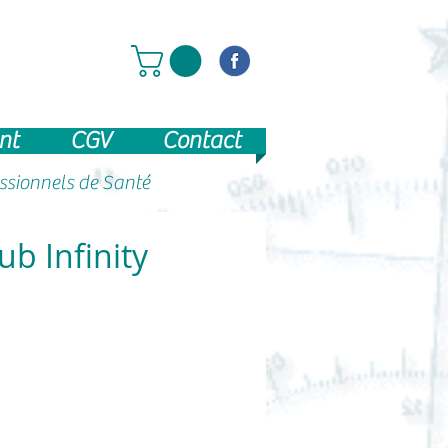
nt
CGV
Contact
essionnels de Santé
 Infinity
ix