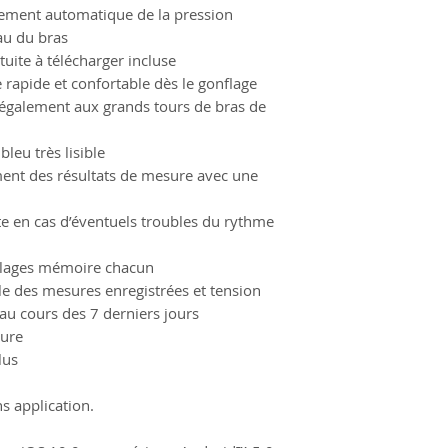
lement automatique de la pression
eau du bras
uite à télécharger incluse
 rapide et confortable dès le gonflage
 également aux grands tours de bras de
bleu très lisible
ement des résultats de mesure avec une
rte en cas d’éventuels troubles du rythme
0 plages mémoire chacun
e des mesures enregistrées et tension
 au cours des 7 derniers jours
eure
lus
ns application.