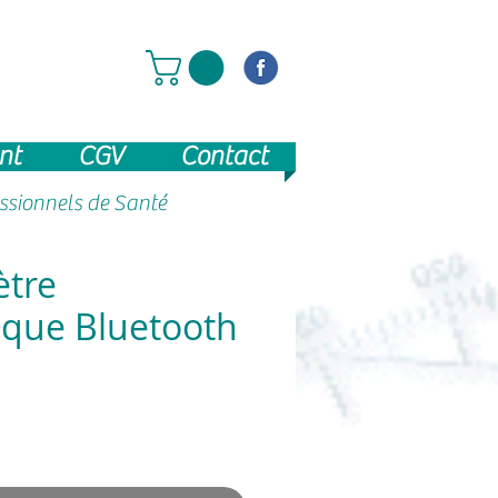
nt
CGV
Contact
essionnels de Santé
ètre
que Bluetooth
x