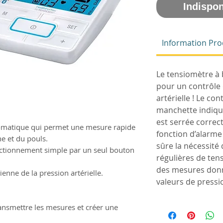
Indispon
Information Pro
Le tensiomètre à b
pour un contrôle 
artérielle ! Le co
manchette indique 
est serrée correc
omatique qui permet une mesure rapide
fonction d’alarme
ne et du pouls.
sûre la nécessité
ctionnement simple par un seul bouton
régulières de tens
des mesures donne
ienne de la pression artérielle.
valeurs de pressio
ansmettre les mesures et créer une